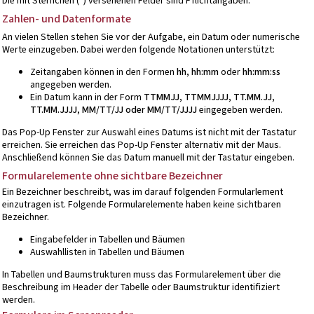
Die mit Sternchen (*) versehenen Felder sind Pflichtangaben.
Zahlen- und Datenformate
An vielen Stellen stehen Sie vor der Aufgabe, ein Datum oder numerische
Werte einzugeben. Dabei werden folgende Notationen unterstützt:
Zeitangaben können in den Formen
hh, hh:mm
oder
hh:mm:ss
angegeben werden.
Ein Datum kann in der Form
TTMMJJ, TTMMJJJJ, TT.MM.JJ,
TT.MM.JJJJ, MM/TT/JJ oder MM/TT/JJJJ
eingegeben werden.
Das Pop-Up Fenster zur Auswahl eines Datums ist nicht mit der Tastatur
erreichen. Sie erreichen das Pop-Up Fenster alternativ mit der Maus.
Anschließend können Sie das Datum manuell mit der Tastatur eingeben.
Formularelemente ohne sichtbare Bezeichner
Ein Bezeichner beschreibt, was im darauf folgenden Formularlement
einzutragen ist. Folgende Formularelemente haben keine sichtbaren
Bezeichner.
Eingabefelder in Tabellen und Bäumen
Auswahllisten in Tabellen und Bäumen
In Tabellen und Baumstrukturen muss das Formularelement über die
Beschreibung im Header der Tabelle oder Baumstruktur identifiziert
werden.