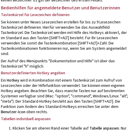
keinen Bezeichner. Es gilt der Bezeichner des ersten Feldes.
Bedienhilfen für angemeldete Benutzer und Benutzerinnen
Tastenkürzel für Lesezeichen definieren
Sie können unter Neues Lesezeichen erstellen für bis zu 9 Lesezeichen
Tastenkürzel definieren. Hierfür verwenden Sie das Auswahlfeld
Tastenkürzel. Die Tastenkürzel werden mit Hilfe des Hotkeys aktiviert, der
im Standard aus den Tasten [SHIFT+ALT] besteht. Für Ihr Lesezeichen
verwenden Sie somit die Tastenkombination [SHIFT+ALT]+Zahl. Die
Tastenkombinationen funktionieren nur, wenn Sie am System angemeldet
sind.
Der Aufruf des Menüpunkts "Dokumentation und Hilfe" ist über das
Tastenkürzel "h" möglich.
Benutzerdefinierten
Hotkey angeben
Ein
Hotkey
wird in Kombination mit einem Tastenkürzel zum Aufruf von
Lesezeichen oder der Hilfefunktion verwendet. Sie können einen eigenen
Hotkey angeben. Beachten Sie, dass manche Tasten nur auf bestimmten
Systemen verfügbar sind (Mac: "option", "command", Windows/Linux: "alt",
"meta"). Der Standard-Hotkey besteht aus den Tasten [SHIFT+ALT]. Die
Funktion zum Ändern des Standard-Hotkeys erreichen Sie unter dem
Benutzer-Icon
oben rechts.
Tabellen individuell anpassen
Klicken Sie am oberen Rand einer Tabelle auf
Tabelle anpassen
. Nur